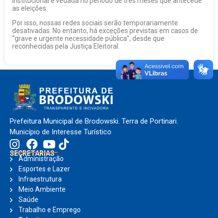
institucional é vedada no período de três meses que antecede
as eleições.
Por isso, nossas redes sociais serão temporariamente
desativadas. No entanto, há exceções previstas em casos de
“grave e urgente necessidade pública”, desde que
reconhecidas pela Justiça Eleitoral.
Prefeitura Municipal de Brodowski. Terra de Portinari.
Município de Interesse Turístico
SECRETARIAS
Administração
Esportes e Lazer
Infraestrutura
Meio Ambiente
Saúde
Trabalho e Emprego