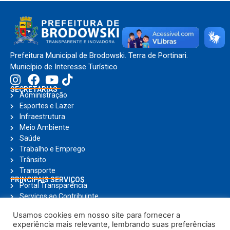
Prefeitura Municipal de Brodowski. Terra de Portinari.
Município de Interesse Turístico
SECRETARIAS
Administração
Esportes e Lazer
Infraestrutura
Meio Ambiente
Saúde
Trabalho e Emprego
Trânsito
Transporte
PRINCIPAIS SERVIÇOS
Portal Transparência
Serviços ao Contribuinte
Nota Fiscal Eletrônica
Usamos cookies em nosso site para fornecer a
Ouvidoria
experiência mais relevante, lembrando suas preferências
Holerite Online