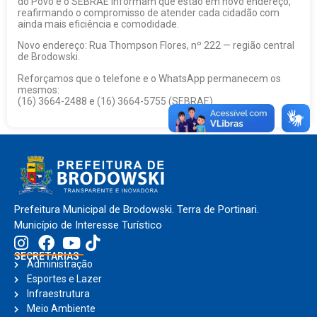
do Povo e o SEBRAE informam que estão em novo endereço,
reafirmando o compromisso de atender cada cidadão com
ainda mais eficiência e comodidade.
Novo endereço: Rua Thompson Flores, nº 222 — região central
de Brodowski.
Reforçamos que o telefone e o WhatsApp permanecem os
mesmos:
(16) 3664-2488 e (16) 3664-5755 (SEBRAE)
Prefeitura Municipal de Brodowski. Terra de Portinari.
Município de Interesse Turístico
SECRETARIAS
Administração
Esportes e Lazer
Infraestrutura
Meio Ambiente