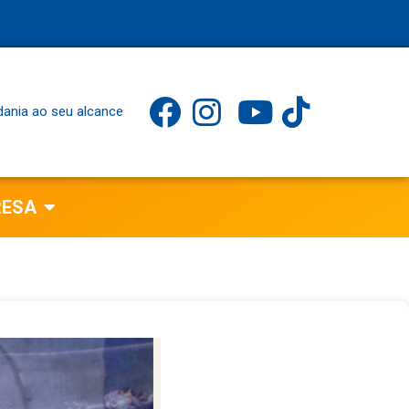
dania ao seu alcance
RESA