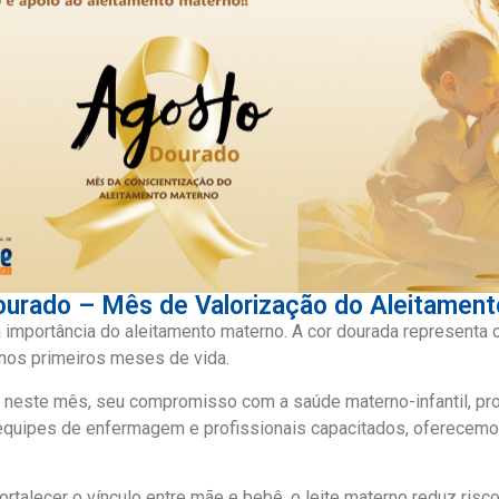
urado – Mês de Valorização do Aleitamen
importância do aleitamento materno. A cor dourada representa o
 nos primeiros meses de vida.
, neste mês, seu compromisso com a saúde materno-infantil, pr
uipes de enfermagem e profissionais capacitados, oferecemos 
talecer o vínculo entre mãe e bebê, o leite materno reduz risco