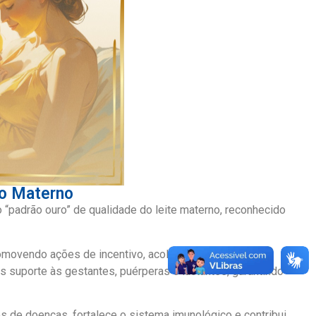
to Materno
 “padrão ouro” de qualidade do leite materno, reconhecido
omovendo ações de incentivo, acolhimento e orientação
suporte às gestantes, puérperas e lactantes, garantindo
s de doenças, fortalece o sistema imunológico e contribui