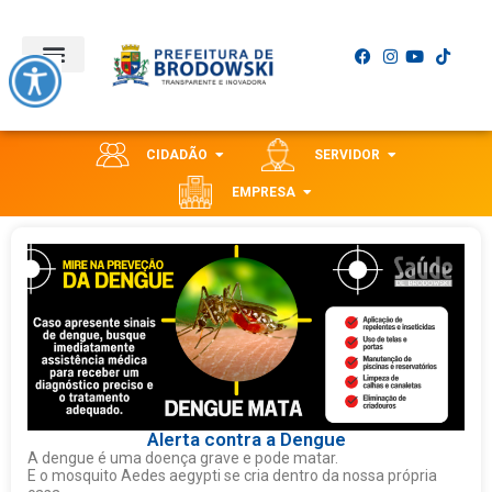
CIDADÃO
SERVIDOR
EMPRESA
Alerta contra a Dengue
A dengue é uma doença grave e pode matar.
E o mosquito Aedes aegypti se cria dentro da nossa própria