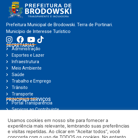
Prefeitura Municipal de Brodowski. Terra de Portinari.
Município de Interesse Turístico
SECRETARIAS
Administração
Esportes e Lazer
Infraestrutura
Meio Ambiente
Saúde
Trabalho e Emprego
Trânsito
Transporte
PRINCIPAIS SERVIÇOS
Portal Transparência
Serviços ao Contribuinte
Nota Fiscal Eletrônica
Usamos cookies em nosso site para fornecer a
Ouvidoria
experiência mais relevante, lembrando suas preferências
Holerite Online
e visitas repetidas. Ao clicar em “Aceitar todos”, você
Compras Online
concorda com o uso de TODOS os cookies. No entanto,