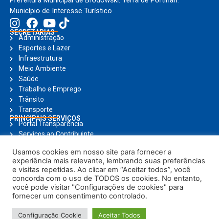
Município de Interesse Turístico
SECRETARIAS
Administração
Esportes e Lazer
Infraestrutura
Meio Ambiente
Saúde
Trabalho e Emprego
Trânsito
Transporte
PRINCIPAIS SERVIÇOS
Portal Transparência
Serviços ao Contribuinte
Nota Fiscal Eletrônica
Usamos cookies em nosso site para fornecer a
Ouvidoria
experiência mais relevante, lembrando suas preferências
Holerite Online
e visitas repetidas. Ao clicar em “Aceitar todos”, você
Compras Online
concorda com o uso de TODOS os cookies. No entanto,
Notícias
você pode visitar "Configurações de cookies" para
fornecer um consentimento controlado.
© Copyright 2025, Todos os direitos reservados | Prefeitura Municipal de
Configuração Cookie
Aceitar Todos