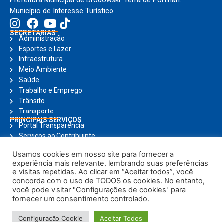
Município de Interesse Turístico
SECRETARIAS
Administração
Esportes e Lazer
Infraestrutura
Meio Ambiente
Saúde
Trabalho e Emprego
Trânsito
Transporte
PRINCIPAIS SERVIÇOS
Portal Transparência
Serviços ao Contribuinte
Nota Fiscal Eletrônica
Usamos cookies em nosso site para fornecer a
Ouvidoria
experiência mais relevante, lembrando suas preferências
Holerite Online
e visitas repetidas. Ao clicar em “Aceitar todos”, você
Compras Online
concorda com o uso de TODOS os cookies. No entanto,
Notícias
você pode visitar "Configurações de cookies" para
fornecer um consentimento controlado.
© Copyright 2025, Todos os direitos reservados | Prefeitura Municipal de
Configuração Cookie
Aceitar Todos